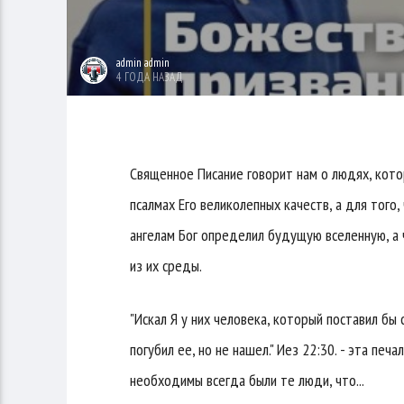
admin admin
4 ГОДА НАЗАД
Священное Писание говорит нам о людях, котор
псалмах Его великолепных качеств, а для того
ангелам Бог определил будущую вселенную, а 
из их среды.
"Искал Я у них человека, который поставил бы
погубил ее, но не нашел." Иез 22:30. - эта печ
необходимы всегда были те люди, что...