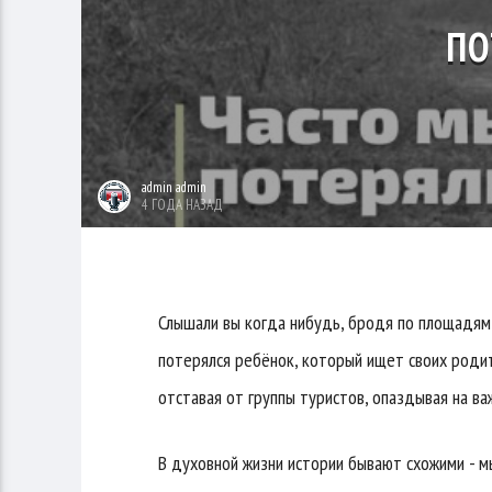
ПО
admin admin
4 ГОДА НАЗАД
Слышали вы когда нибудь, бродя по площадям 
потерялся ребёнок, который ищет своих родит
отставая от группы туристов, опаздывая на в
В духовной жизни истории бывают схожими - мы