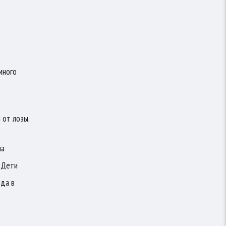
много
 от лозы.
на
. Дети
ода в