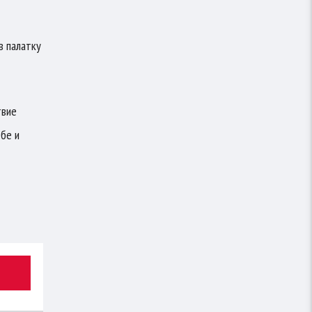
в палатку
твие
ебе и