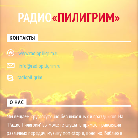
РАДИО
«ПИЛИГРИМ»
КОНТАКТЫ
www.radiopiligrim.ru
info@radiopiligrim.ru
radiopiligrim
О НАС
Мы вещаем круглосуточно без выходных и праздников. На
"Радио Пилигрим" вы можете слушать прямые трансляции
различных передач, музыку non-stop и, конечно, Библию в