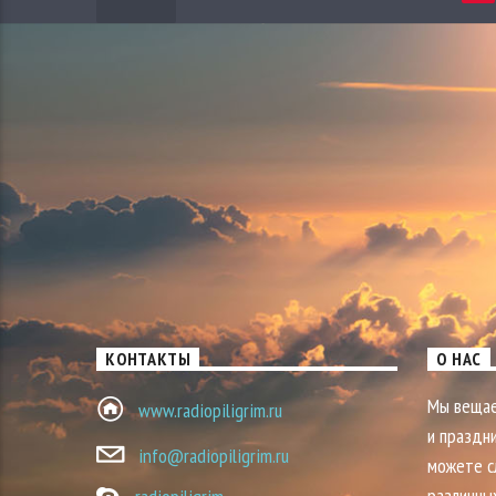
КОНТАКТЫ
О НАС
Мы вещае
www.radiopiligrim.ru
и праздни
info@radiopiligrim.ru
можете с
различны