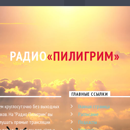
РАДИО
«ПИЛИГРИМ»
ГЛАВНЫЕ ССЫЛКИ
м круглосуточно без выходных
Главная страница
ков. На "Радио Пилигрим" вы
Расписание
лушать прямые трансляции
Подкасты
х передач, музыку non-stop и,
Контакты