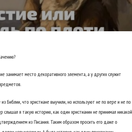
начению?
ие занимает место декоративного элемента, а у других служит
 предметов.
 из Библии, что христиане выучили, но используют не по вере и не по
ер слышал я такую историю, как один христианин не принимал никакой
одтверждением из Писания. Таким образом просить его даже о
делом невыносимым. А была история, как один прихожанин,...